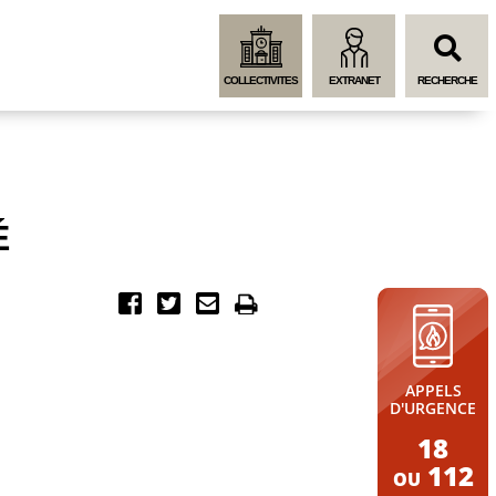
Menu
Contenu
Recherche
COLLECTIVITES
EXTRANET
RECHERCHE
É
APPELS
D'URGENCE
18
112
OU