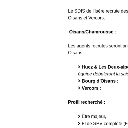
Le SDIS de l'Isère recrute de
Oisans et Vercors.
Oisans/Chamrousse :
Les agents recrutés seront pr
Oisans.
Huez & Les Deux-a
équipe débuteront la sa
Bourg d’Oisans
: du
Vercors
: du lundi
Profil recherché
:
Être majeur,
FI de SPV complète (F